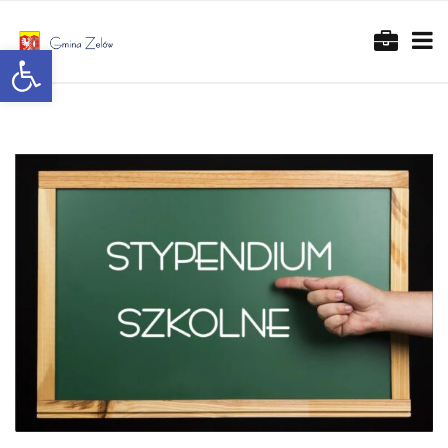
Otwórz pasek narzędzi