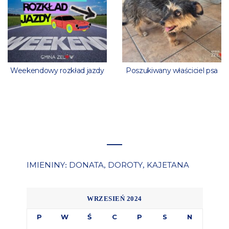
Weekendowy rozkład jazdy
Poszukiwany właściciel psa
IMIENINY
DONATA
DOROTY
KAJETANA
:
,
,
WRZESIEŃ 2024
P
W
Ś
C
P
S
N