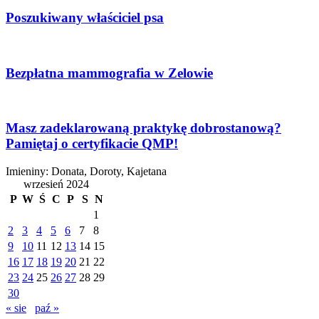
Poszukiwany właściciel psa
Bezpłatna mammografia w Zelowie
Masz zadeklarowaną praktykę dobrostanową?
Pamiętaj o certyfikacie QMP!
Imieniny
:
Donata
,
Doroty
,
Kajetana
wrzesień 2024
P
W
Ś
C
P
S
N
1
2
3
4
5
6
7
8
9
10
11
12
13
14
15
16
17
18
19
20
21
22
23
24
25
26
27
28
29
30
« sie
paź »