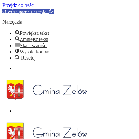
Przejdź do treści
Otwórz pasek narzędzi
Narzędzia
Powiększ tekst
Zmniejsz tekst
Skala szarości
Wysoki kontrast
Resetuj