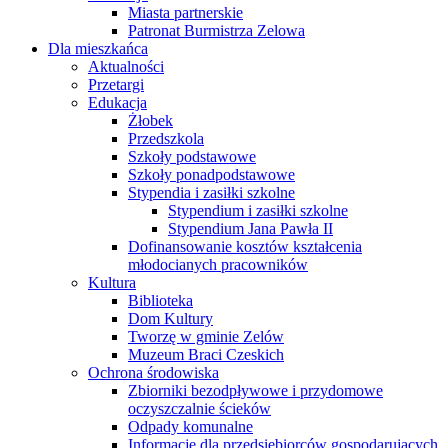
Miasta partnerskie
Patronat Burmistrza Zelowa
Dla mieszkańca
Aktualności
Przetargi
Edukacja
Żłobek
Przedszkola
Szkoły podstawowe
Szkoły ponadpodstawowe
Stypendia i zasiłki szkolne
Stypendium i zasiłki szkolne
Stypendium Jana Pawła II
Dofinansowanie kosztów kształcenia
młodocianych pracowników
Kultura
Biblioteka
Dom Kultury
Tworzę w gminie Zelów
Muzeum Braci Czeskich
Ochrona środowiska
Zbiorniki bezodpływowe i przydomowe
oczyszczalnie ścieków
Odpady komunalne
Informacje dla przedsiębiorców gospodarujących