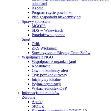
odpadami
Azbest
Program czyste powietrze
Plan gospodarki niskoemisyjnej
Sprawy społeczne
MGOPS
ŚDS w Walewicach
Poradnictwo i pomoc
Sport
Orlik
ZKS Włókniarz
Stowarzyszenie Bieging Team Zelów
Współpraca z NGO
Współpraca z organizacjami
Konsultacje
Otwarte konkursy ofert
Tryb pozakonkursowy
Inicjatywy lokalne
Wykaz organizacji
Wykaz jednostek OSP
Informacja dla rolników
Zdrowie
Apteki
SPZOZ
Szczepienia przeciwko COVID-19