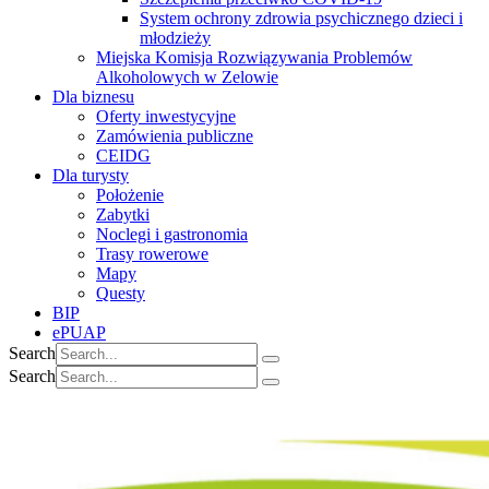
System ochrony zdrowia psychicznego dzieci i
młodzieży
Miejska Komisja Rozwiązywania Problemów
Alkoholowych w Zelowie
Dla biznesu
Oferty inwestycyjne
Zamówienia publiczne
CEIDG
Dla turysty
Położenie
Zabytki
Noclegi i gastronomia
Trasy rowerowe
Mapy
Questy
BIP
ePUAP
Search
Search