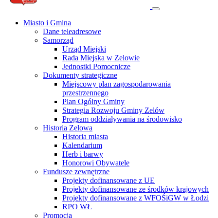
Miasto i Gmina
Dane teleadresowe
Samorząd
Urząd Miejski
Rada Miejska w Zelowie
Jednostki Pomocnicze
Dokumenty strategiczne
Miejscowy plan zagospodarowania
przestrzennego
Plan Ogólny Gminy
Strategia Rozwoju Gminy Zelów
Program oddziaływania na środowisko
Historia Zelowa
Historia miasta
Kalendarium
Herb i barwy
Honorowi Obywatele
Fundusze zewnętrzne
Projekty dofinansowane z UE
Projekty dofinansowane ze środków krajowych
Projekty dofinansowane z WFOŚiGW w Łodzi
RPO WŁ
Promocja