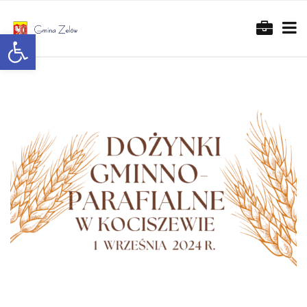
Otwórz pasek narzędzi