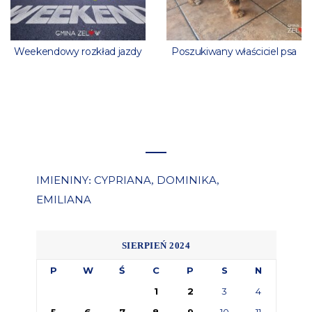
Weekendowy rozkład jazdy
Poszukiwany właściciel psa
IMIENINY
CYPRIANA
DOMINIKA
:
,
,
EMILIANA
SIERPIEŃ 2024
P
W
Ś
C
P
S
N
1
2
3
4