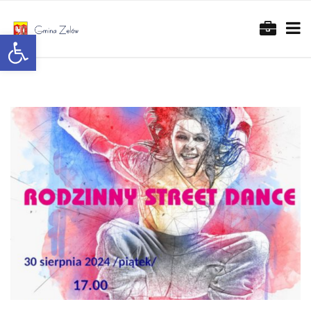
Otwórz pasek narzędzi