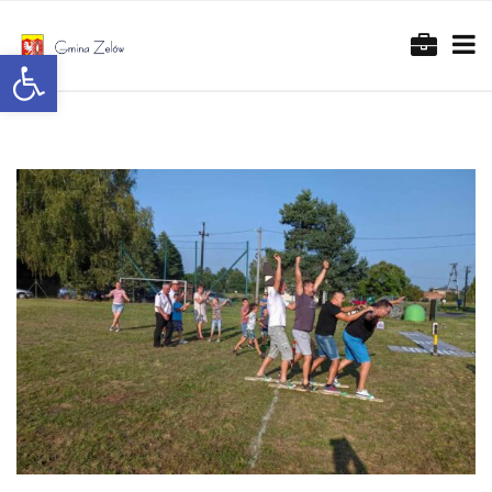
Otwórz pasek narzędzi