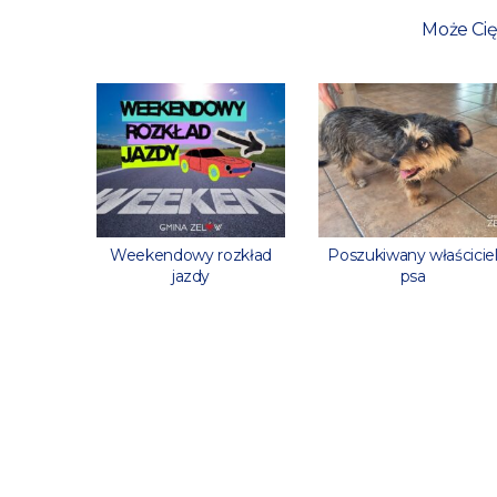
Może Cię
rowaną
Weekendowy rozkład
Poszukiwany właścicie
stanową?
jazdy
psa
yfikacie