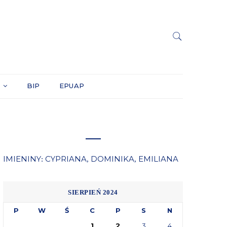
Y
BIP
EPUAP
IMIENINY
CYPRIANA
DOMINIKA
EMILIANA
:
,
,
SIERPIEŃ 2024
P
W
Ś
C
P
S
N
1
2
3
4