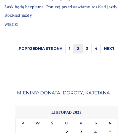
Łask będą bezpłatne. Poniżej przedstawiamy rozkład jazdy.
Rozkład jazdy
WIĘCEJ
POPRZEDNIA STRONA
1
2
3
4
NEXT
IMIENINY
DONATA
DOROTY
KAJETANA
:
,
,
LISTOPAD 2023
P
W
Ś
C
P
S
N
1
2
3
4
5