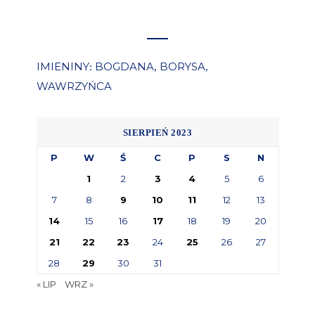
IMIENINY
BOGDANA
BORYSA
:
,
,
WAWRZYŃCA
SIERPIEŃ 2023
P
W
Ś
C
P
S
N
1
2
3
4
5
6
7
8
9
10
11
12
13
14
15
16
17
18
19
20
21
22
23
24
25
26
27
28
29
30
31
« LIP
WRZ »