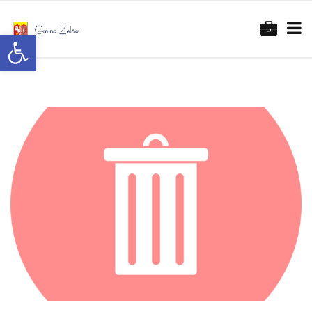
Otwórz pasek narzędzi