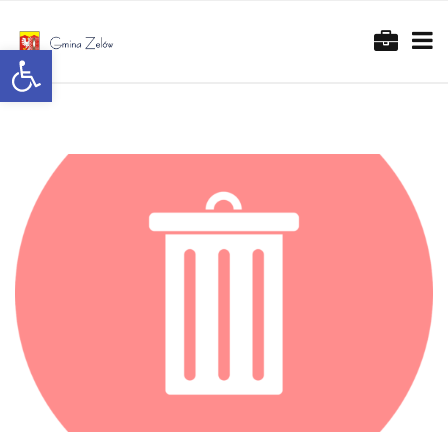
Otwórz pasek narzędzi