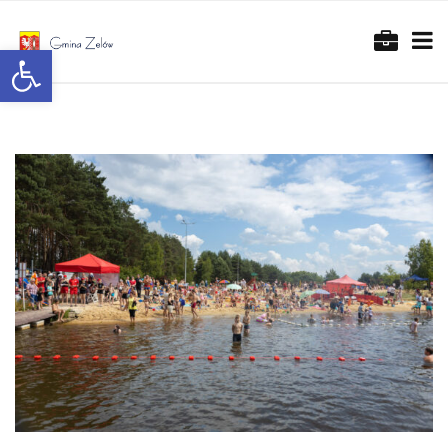
Otwórz pasek narzędzi