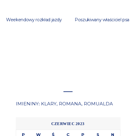
Weekendowy rozkład jazdy
Poszukiwany właściciel psa
IMIENINY
KLARY
ROMANA
ROMUALDA
:
,
,
CZERWIEC 2023
P
W
Ś
C
P
S
N