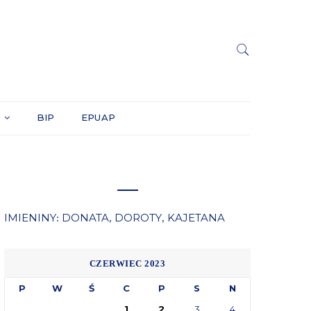
Y
BIP
EPUAP
IMIENINY
DONATA
DOROTY
KAJETANA
:
,
,
CZERWIEC 2023
P
W
Ś
C
P
S
N
1
2
3
4