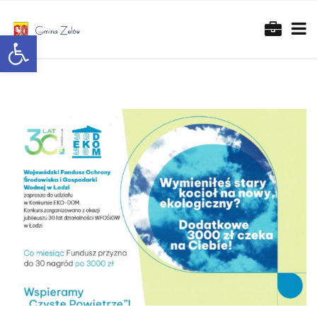
Otwórz pasek narzędzi