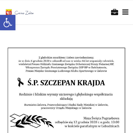
Otwórz pasek narzędzi