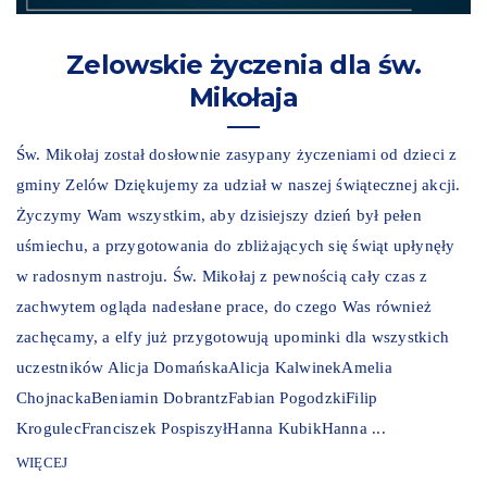
Zelowskie życzenia dla św.
Mikołaja
Św. Mikołaj został dosłownie zasypany życzeniami od dzieci z
gminy Zelów Dziękujemy za udział w naszej świątecznej akcji.
Życzymy Wam wszystkim, aby dzisiejszy dzień był pełen
uśmiechu, a przygotowania do zbliżających się świąt upłynęły
w radosnym nastroju. Św. Mikołaj z pewnością cały czas z
zachwytem ogląda nadesłane prace, do czego Was również
zachęcamy, a elfy już przygotowują upominki dla wszystkich
uczestników Alicja DomańskaAlicja KalwinekAmelia
ChojnackaBeniamin DobrantzFabian PogodzkiFilip
KrogulecFranciszek PospiszyłHanna KubikHanna ...
WIĘCEJ