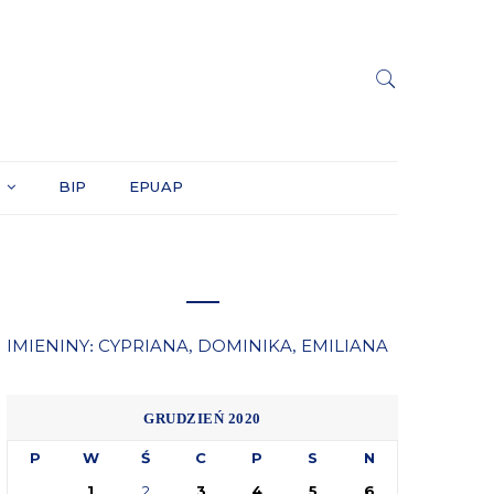
Y
BIP
EPUAP
IMIENINY
CYPRIANA
DOMINIKA
EMILIANA
:
,
,
GRUDZIEŃ 2020
P
W
Ś
C
P
S
N
1
2
3
4
5
6