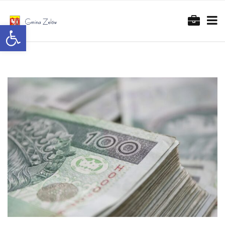
Otwórz pasek narzędzi