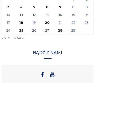
3
4
5
6
7
8
9
10
11
12
13
14
15
16
17
18
19
20
21
22
23
24
25
26
27
28
29
« STY
MAR »
BĄDŹ Z NAMI