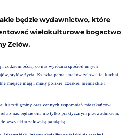
takie będzie wydawnictwo, które
ezentować wielokulturowe bogactwo
y Zelów.
ią i codziennością, co nas wyróżnia spośród innych
czajów, stylów życia. Książka pełna smaków zelowskiej kuchni,
lne miejsce mają i miały polskie, czeskie, niemieckie i
wej historii gminy oraz cennych wspomnień mieszkańców
 wielu z nas będzie ona nie tylko praktycznym przewodnikiem,
zede wszystkim zelowską pamiątką.
ę.
Wszystkich, którzy chcieliby podzielić się swoimi