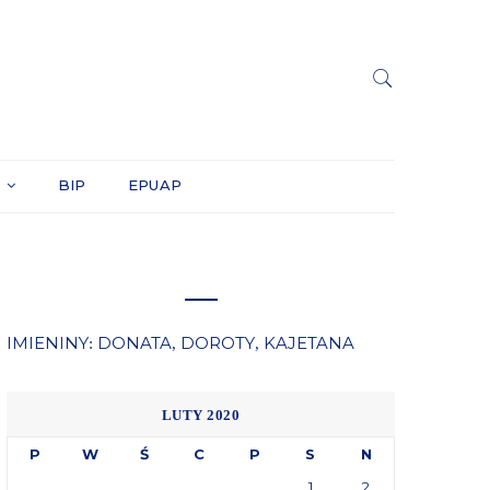
Y
BIP
EPUAP
IMIENINY
DONATA
DOROTY
KAJETANA
:
,
,
LUTY 2020
P
W
Ś
C
P
S
N
1
2