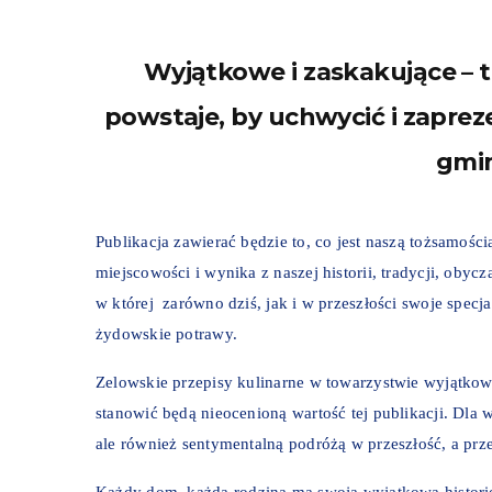
Wyjątkowe i zaskakujące – 
powstaje, by uchwycić i zapr
gmin
Publikacja zawierać będzie to, co jest naszą tożsamośc
miejscowości i wynika z naszej historii, tradycji, oby
w której zarówno dziś, jak i w przeszłości swoje specja
żydowskie potrawy.
Zelowskie przepisy kulinarne w towarzystwie wyjątko
stanowić będą nieocenioną wartość tej publikacji. Dla
ale również sentymentalną podróżą w przeszłość, a pr
Każdy dom, każda rodzina ma swoją wyjątkową histori