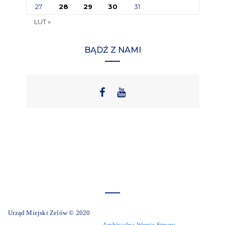
27
28
29
30
31
LUT »
BĄDŹ Z NAMI
Urząd Miejski Zelów © 2020
Archiwalna Wersja Strony