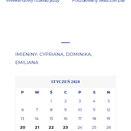
Weekendowy rozkład jazdy
Poszukiwany właściciel psa
IMIENINY
CYPRIANA
DOMINIKA
:
,
,
EMILIANA
STYCZEŃ 2020
P
W
Ś
C
P
S
N
1
2
3
4
5
6
7
8
9
10
11
12
13
14
15
16
17
18
19
20
21
22
23
24
25
26