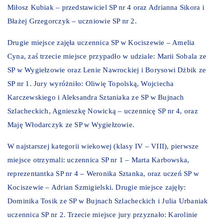
Miłosz Kubiak – przedstawiciel SP nr 4 oraz Adrianna Sikora i
Błażej Grzegorczyk – uczniowie SP nr 2.
Drugie miejsce zajęła uczennica SP w Kociszewie – Amelia
Cyna, zaś trzecie miejsce przypadło w udziale: Marii Sobala ze
SP w Wygiełzowie oraz Lenie Nawrockiej i Borysowi Dżbik ze
SP nr 1. Jury wyróżniło: Oliwię Topolską, Wojciecha
Karczewskiego i Aleksandra Sztaniaka ze SP w Bujnach
Szlacheckich, Agnieszkę Nowicką – uczennicę SP nr 4, oraz
Maję Włodarczyk ze SP w Wygiełzowie.
W najstarszej kategorii wiekowej (klasy IV – VIII), pierwsze
miejsce otrzymali: uczennica SP nr 1 – Marta Karbowska,
reprezentantka SP nr 4 – Weronika Sztanka, oraz uczeń SP w
Kociszewie – Adrian Szmigielski. Drugie miejsce zajęły:
Dominika Tosik ze SP w Bujnach Szlacheckich i Julia Urbaniak
uczennica SP nr 2. Trzecie miejsce jury przyznało: Karolinie