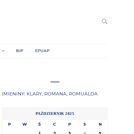
Y
BIP
EPUAP
IMIENINY
KLARY
ROMANA
ROMUALDA
:
,
,
PAŹDZIERNIK 2025
P
W
Ś
C
P
S
N
1
2
3
4
5