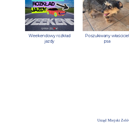
rowaną
Weekendowy rozkład
Poszukiwany właścicie
stanową?
jazdy
psa
yfikacie
Urząd