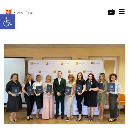
Otwórz pasek narzędzi