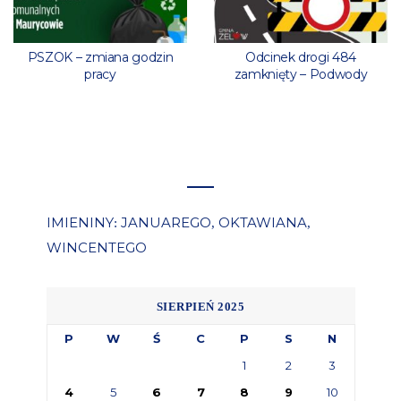
PSZOK – zmiana godzin
Odcinek drogi 484
pracy
zamknięty – Podwody
IMIENINY
JANUAREGO
OKTAWIANA
:
,
,
WINCENTEGO
SIERPIEŃ 2025
P
W
Ś
C
P
S
N
1
2
3
4
5
6
7
8
9
10