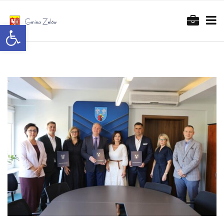
Otwórz pasek narzędzi