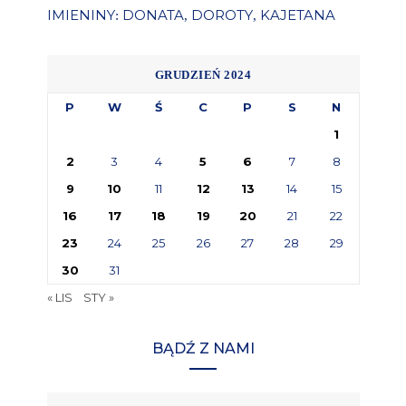
IMIENINY
DONATA
DOROTY
KAJETANA
:
,
,
GRUDZIEŃ 2024
P
W
Ś
C
P
S
N
1
2
3
4
5
6
7
8
9
10
11
12
13
14
15
16
17
18
19
20
21
22
23
24
25
26
27
28
29
30
31
« LIS
STY »
BĄDŹ Z NAMI