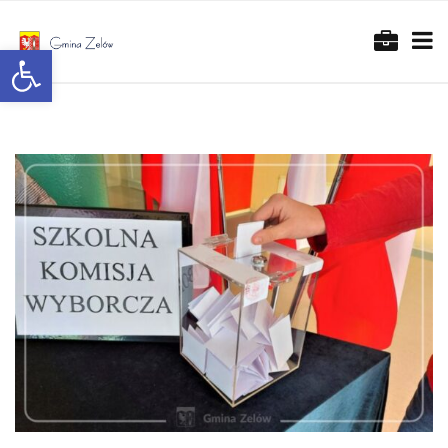
Otwórz pasek narzędzi