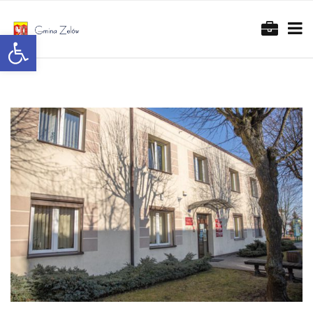
Otwórz pasek narzędzi