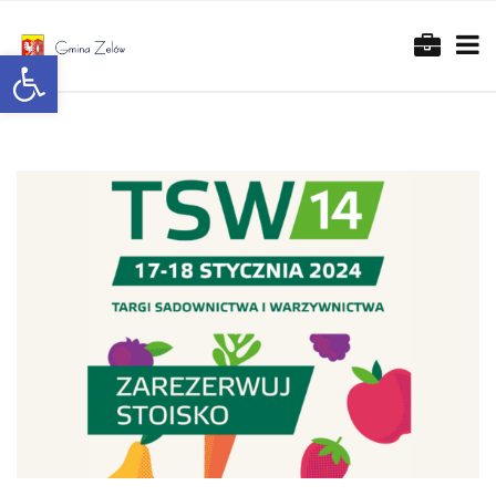
Otwórz pasek narzędzi