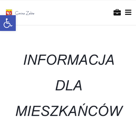
Otwórz pasek narzędzi