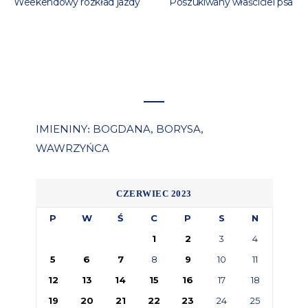
Weekendowy rozkład jazdy
Poszukiwany właściciel psa
IMIENINY
BOGDANA
BORYSA
:
,
,
WAWRZYŃCA
CZERWIEC 2023
P
W
Ś
C
P
S
N
1
2
3
4
5
6
7
8
9
10
11
12
13
14
15
16
17
18
19
20
21
22
23
24
25