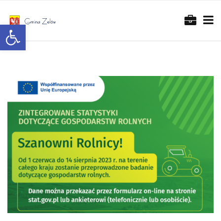
Otwórz pasek narzędzi