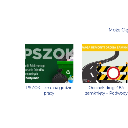
Może Cię
ny w
PSZOK – zmiana godzin
Odcinek drogi 484
heckich
pracy
zamknięty – Podwody
odszych
ów!