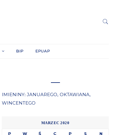
Y
BIP
EPUAP
IMIENINY
JANUAREGO
OKTAWIANA
:
,
,
WINCENTEGO
MARZEC 2020
P
W
Ś
C
P
S
N