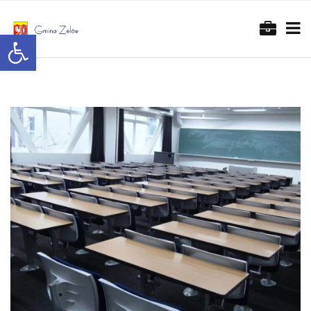
Otwórz pasek narzędzi