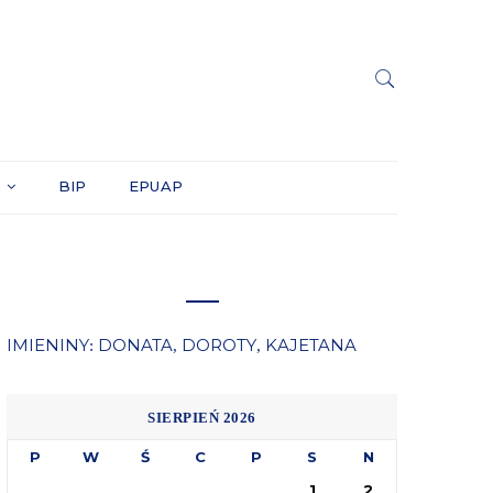
Y
BIP
EPUAP
IMIENINY
DONATA
DOROTY
KAJETANA
:
,
,
SIERPIEŃ 2026
P
W
Ś
C
P
S
N
1
2