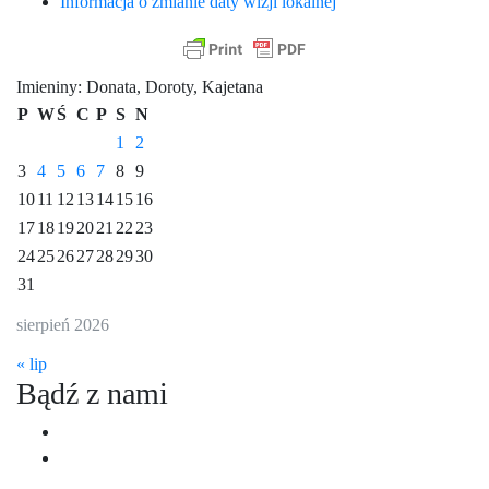
Informacja o zmianie daty wizji lokalnej
Imieniny
:
Donata
,
Doroty
,
Kajetana
P
W
Ś
C
P
S
N
1
2
3
4
5
6
7
8
9
10
11
12
13
14
15
16
17
18
19
20
21
22
23
24
25
26
27
28
29
30
31
sierpień 2026
« lip
Bądź z nami