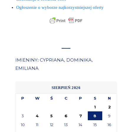
Ogłoszenie o wyborze najkorzystniejszej oferty
IMIENINY
CYPRIANA
DOMINIKA
:
,
,
EMILIANA
SIERPIEŃ 2026
P
W
Ś
C
P
S
N
1
2
3
4
5
6
7
8
9
10
11
12
13
14
15
16