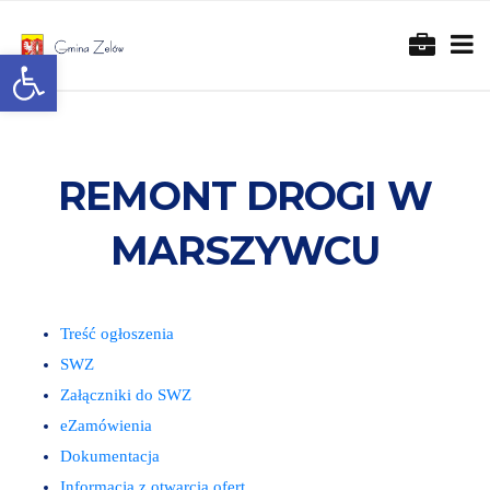
Otwórz pasek narzędzi
REMONT DROGI W
MARSZYWCU
Treść ogłoszenia
SWZ
Załączniki do SWZ
eZamówienia
Dokumentacja
Informacja z otwarcia ofert