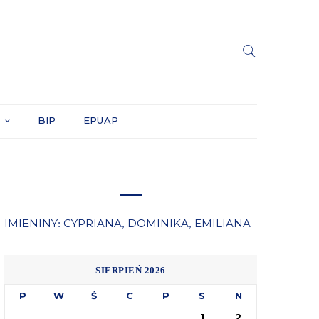
Y
BIP
EPUAP
IMIENINY
CYPRIANA
DOMINIKA
EMILIANA
:
,
,
SIERPIEŃ 2026
P
W
Ś
C
P
S
N
1
2