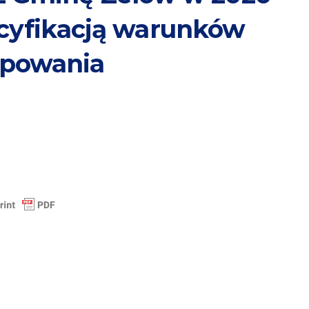
ecyfikacją warunków
ępowania