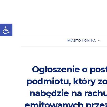
Otwórz pasek narzędzi
MIASTO I GMINA
Ogłoszenie o po
podmiotu, który zo
nabędzie na rachu
emitowanych prze