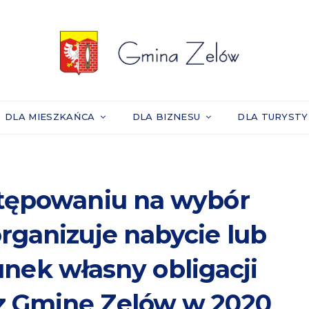
DLA MIESZKAŃCA
DLA BIZNESU
DLA TURYST
stępowaniu na wybór
rganizuje nabycie lub
nek własny obligacji
z Gminę Zelów w 2020