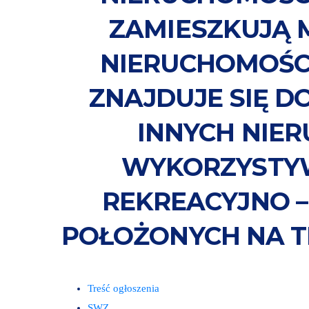
ZAMIESZKUJĄ 
NIERUCHOMOŚC
ZNAJDUJE SIĘ D
INNYCH NIE
WYKORZYSTYW
REKREACYJNO 
POŁOŻONYCH NA T
Treść ogłoszenia
SWZ