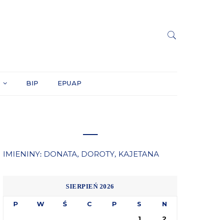
Y
BIP
EPUAP
IMIENINY
DONATA
DOROTY
KAJETANA
:
,
,
SIERPIEŃ 2026
P
W
Ś
C
P
S
N
1
2