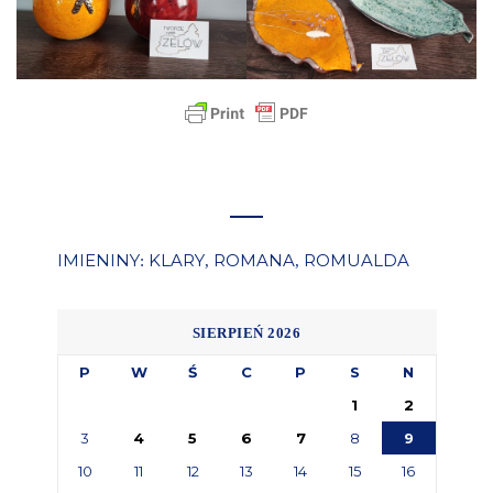
IMIENINY
KLARY
ROMANA
ROMUALDA
:
,
,
SIERPIEŃ 2026
P
W
Ś
C
P
S
N
1
2
3
4
5
6
7
8
9
10
11
12
13
14
15
16