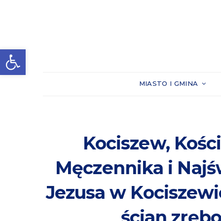
Otwórz pasek narzędzi
MIASTO I GMINA
Kociszew, Kości
Męczennika i Najś
Jezusa w Kociszewi
ścian zręb