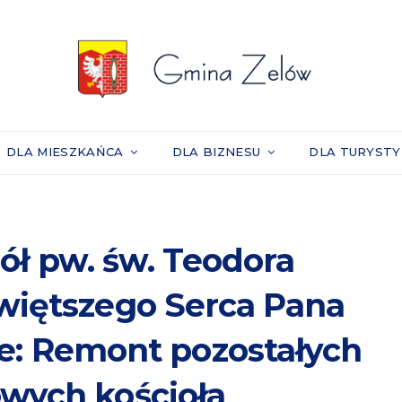
DLA MIESZKAŃCA
DLA BIZNESU
DLA TURYST
ół pw. św. Teodora
więtszego Serca Pana
e: Remont pozostałych
owych kościoła