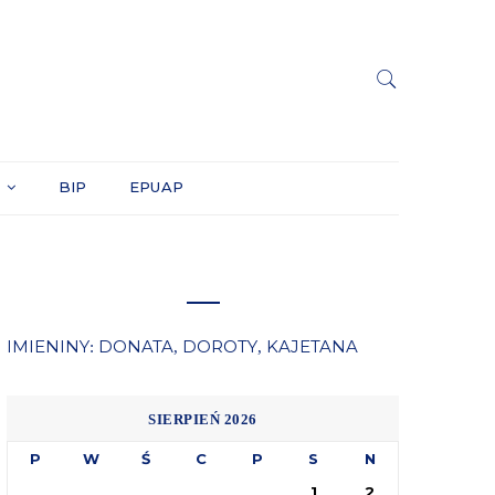
Y
BIP
EPUAP
IMIENINY
DONATA
DOROTY
KAJETANA
:
,
,
SIERPIEŃ 2026
P
W
Ś
C
P
S
N
1
2