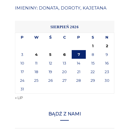
IMIENINY
DONATA
DOROTY
KAJETANA
:
,
,
SIERPIEŃ 2026
P
W
Ś
C
P
S
N
1
2
3
4
5
6
7
8
9
10
11
12
13
14
15
16
17
18
19
20
21
22
23
24
25
26
27
28
29
30
31
« LIP
BĄDŹ Z NAMI