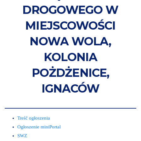
DROGOWEGO W
MIEJSCOWOŚCI
NOWA WOLA,
KOLONIA
POŻDŻENICE,
IGNACÓW
Treść ogłoszenia
Ogłoszenie miniPortal
SWZ