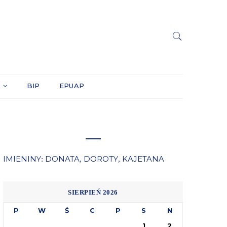
Y
BIP
EPUAP
IMIENINY
DONATA
DOROTY
KAJETANA
:
,
,
SIERPIEŃ 2026
P
W
Ś
C
P
S
N
1
2