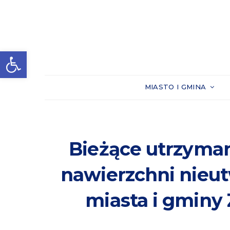
Otwórz pasek narzędzi
MIASTO I GMINA
Bieżące utrzyma
nawierzchni nieut
miasta i gminy