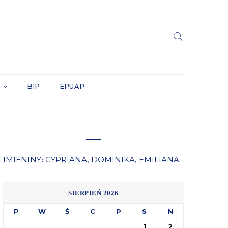
Y
BIP
EPUAP
IMIENINY
CYPRIANA
DOMINIKA
EMILIANA
:
,
,
SIERPIEŃ 2026
P
W
Ś
C
P
S
N
1
2