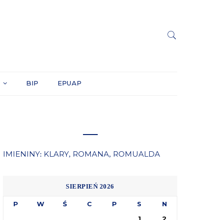
Y
BIP
EPUAP
IMIENINY
KLARY
ROMANA
ROMUALDA
:
,
,
SIERPIEŃ 2026
P
W
Ś
C
P
S
N
1
2