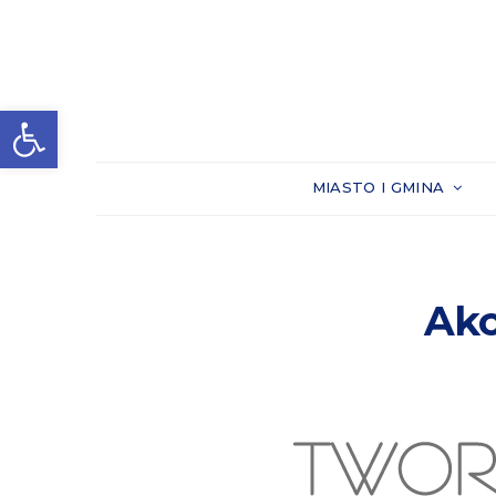
Otwórz pasek narzędzi
MIASTO I GMINA
Akc