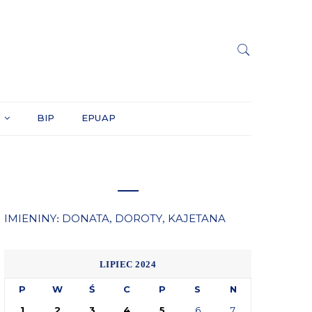
Y
BIP
EPUAP
IMIENINY
DONATA
DOROTY
KAJETANA
:
,
,
LIPIEC 2024
P
W
Ś
C
P
S
N
1
2
3
4
5
6
7