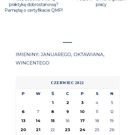
praktykę dobrostanową?
pracy
Pamiętaj o certyfikacie QMP!
IMIENINY
JANUAREGO
OKTAWIANA
:
,
,
WINCENTEGO
CZERWIEC 2022
P
W
Ś
C
P
S
N
1
2
3
4
5
6
7
8
9
10
11
12
13
14
15
16
17
18
19
20
21
22
23
24
25
26