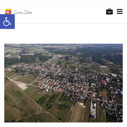
Otwórz pasek narzędzi