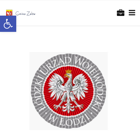
Otwórz pasek narzędzi