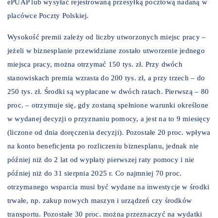
ePUAP lub wysyłać rejestrowaną przesyłką pocztową nadaną w
placówce Poczty Polskiej.
Wysokość premii zależy od liczby utworzonych miejsc pracy –
jeżeli w biznesplanie przewidziane zostało utworzenie jednego
miejsca pracy, można otrzymać 150 tys. zł. Przy dwóch
stanowiskach premia wzrasta do 200 tys. zł, a przy trzech – do
250 tys. zł. Środki są wypłacane w dwóch ratach. Pierwszą – 80
proc. – otrzymuje się, gdy zostaną spełnione warunki określone
w wydanej decyzji o przyznaniu pomocy, a jest na to 9 miesięcy
(liczone od dnia doręczenia decyzji). Pozostałe 20 proc. wpływa
na konto beneficjenta po rozliczeniu biznesplanu, jednak nie
później niż do 2 lat od wypłaty pierwszej raty pomocy i nie
później niż do 31 sierpnia 2025 r. Co najmniej 70 proc.
otrzymanego wsparcia musi być wydane na inwestycje w środki
trwałe, np. zakup nowych maszyn i urządzeń czy środków
transportu. Pozostałe 30 proc. można przeznaczyć na wydatki