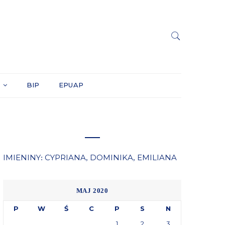
Y
BIP
EPUAP
IMIENINY
CYPRIANA
DOMINIKA
EMILIANA
:
,
,
MAJ 2020
P
W
Ś
C
P
S
N
1
2
3